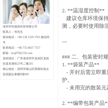
2. **温湿度控制**
建议仓库环境保持温
测，必要时使用除
深圳市钰德昌科技有限公司
联系人：何先生
移动电话：+86-138 2320 3761 微信同
---
号
联系电话：+86-755-8637 7517
邮箱：hcq079@126.com
### 二、包装密封
龙岗地址：广东省深圳市龙岗区龙岗
1. **袋装产品**
街道东湖街25号二楼201
南山地址：深圳市南山区西丽街道众
- 开封后需立即
冠花园众泰楼B座601
护。
- 未用完的散装
2. **编带包装产品